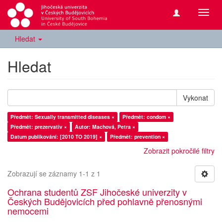
Přepn
navig
Hledat
Hledat
Vykonat
Předmět: Sexually transmitted diseases ×
Předmět: condom ×
Předmět: prezervativ ×
Autor: Machová, Petra ×
Datum publikování: [2010 TO 2019] ×
Předmět: prevention ×
Zobrazit pokročilé filtry
Zobrazují se záznamy 1-1 z 1
Ochrana studentů ZSF Jihočeské univerzity v
Českých Budějovicích před pohlavně přenosnými
nemocemi