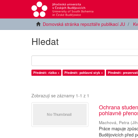
Domovská stránka repozitáře publikací JU
Kv
Hledat
Předmět: riziko ×
Předmět: pohlavní styk ×
Předmět: prezervat
Zobrazují se záznamy 1-1 z 1
Ochrana studen
pohlavně přen
Machová, Petra
(
Ji
Práce mapuje způsob
Budějovicích před p