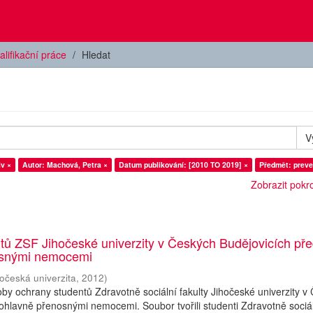
alifikační práce
Hledat
V
iv ×
Autor: Machová, Petra ×
Datum publikování: [2010 TO 2019] ×
Předmět: preve
Zobrazit pokroč
tů ZSF Jihočeské univerzity v Českých Budějovicích př
osnými nemocemi
hočeská univerzita
,
2012
)
y ochrany studentů Zdravotně sociální fakulty Jihočeské univerzity v
ohlavně přenosnými nemocemi. Soubor tvořili studenti Zdravotně sociá