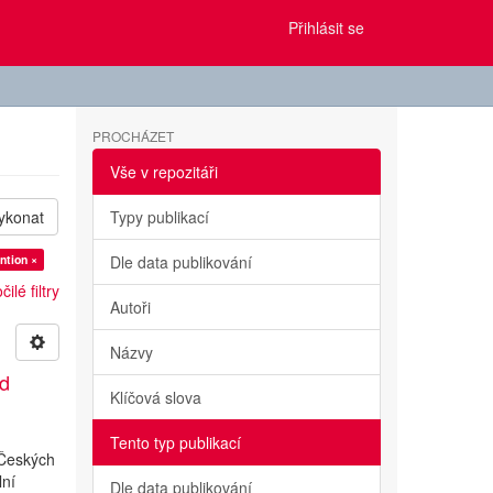
Přihlásit se
PROCHÁZET
Vše v repozitáři
ykonat
Typy publikací
ntion ×
Dle data publikování
ilé filtry
Autoři
Názvy
ed
Klíčová slova
Tento typ publikací
 Českých
lní
Dle data publikování