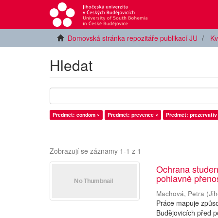
Domovská stránka repozitáře publikací JU
Kv
Hledat
Předmět: condom ×
Předmět: prevence ×
Předmět: prezervativ
Zobrazují se záznamy 1-1 z 1
Ochrana studen
pohlavně přen
Machová, Petra
(
Ji
Práce mapuje způsob
Budějovicích před p