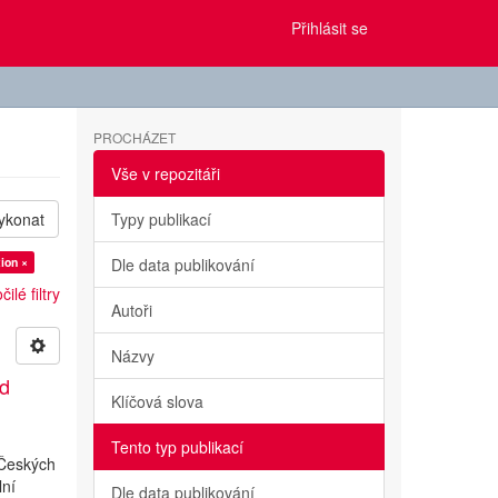
Přihlásit se
PROCHÁZET
Vše v repozitáři
ykonat
Typy publikací
ion ×
Dle data publikování
ilé filtry
Autoři
Názvy
ed
Klíčová slova
Tento typ publikací
 Českých
lní
Dle data publikování