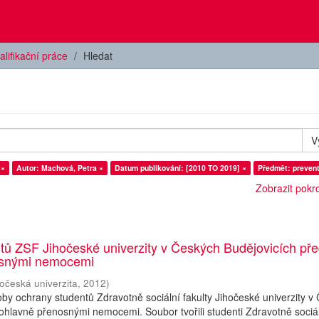
alifikační práce
Hledat
V
 ×
Autor: Machová, Petra ×
Datum publikování: [2010 TO 2019] ×
Předmět: prevent
Zobrazit pokroč
tů ZSF Jihočeské univerzity v Českých Budějovicích př
osnými nemocemi
hočeská univerzita
,
2012
)
y ochrany studentů Zdravotně sociální fakulty Jihočeské univerzity v
ohlavně přenosnými nemocemi. Soubor tvořili studenti Zdravotně sociá