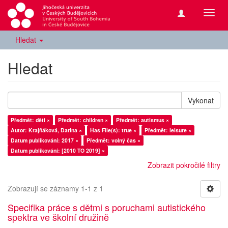
Přepn
navig
Hledat
Hledat
Vykonat
Předmět: děti ×
Předmět: children ×
Předmět: autismus ×
Autor: Krajňáková, Darina ×
Has File(s): true ×
Předmět: leisure ×
Datum publikování: 2017 ×
Předmět: volný čas ×
Datum publikování: [2010 TO 2019] ×
Zobrazit pokročilé filtry
Zobrazují se záznamy 1-1 z 1
Specifika práce s dětmi s poruchami autistického
spektra ve školní družině