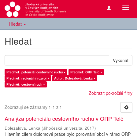
Přepn
navig
Hledat
Hledat
Vykonat
Předmět: potenciál cestovního ruchu ×
Předmět: ORP Telč ×
Předmět: regionální rozvoj ×
Autor: Doležalová, Lenka ×
Předmět: cestovní ruch ×
Zobrazit pokročilé filtry
Zobrazují se záznamy 1-1 z 1
Analýza potenciálu cestovního ruchu v ORP Telč
Doležalová, Lenka
(
Jihočeská univerzita
,
2017
)
Hlavním cílem diplomové práce bylo porovnání obcí v rámci ORP