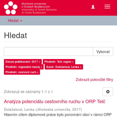
Přepn
navig
Hledat
Hledat
Vykonat
Datum publikování: 2017 ×
Předmět: Telč region ×
Předmět: regionální rozvoj ×
Autor: Doležalová, Lenka ×
Předmět: cestovní ruch ×
Zobrazit pokročilé filtry
Zobrazují se záznamy 1-1 z 1
Analýza potenciálu cestovního ruchu v ORP Telč
Doležalová, Lenka
(
Jihočeská univerzita
,
2017
)
Hlavním cílem diplomové práce bylo porovnání obcí v rámci ORP