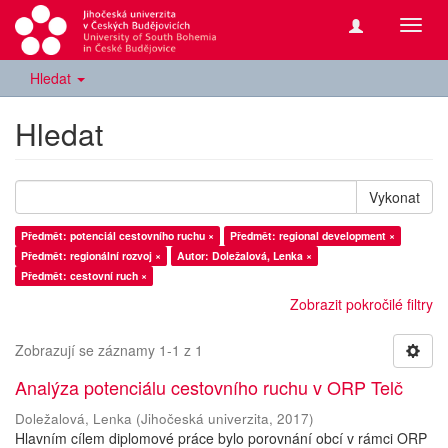
Přepn
navig
Hledat
Hledat
Vykonat
Předmět: potenciál cestovního ruchu ×
Předmět: regional development ×
Předmět: regionální rozvoj ×
Autor: Doležalová, Lenka ×
Předmět: cestovní ruch ×
Zobrazit pokročilé filtry
Zobrazují se záznamy 1-1 z 1
Analýza potenciálu cestovního ruchu v ORP Telč
Doležalová, Lenka
(
Jihočeská univerzita
,
2017
)
Hlavním cílem diplomové práce bylo porovnání obcí v rámci ORP