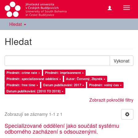
Přepn
navig
Hledat
Hledat
Vykonat
Předmět: crime rate ×
Předmět: imprisonment ×
Předmět: specializované oddělení ×
Autor: Červený, Zbyněk ×
Předmět: free time ×
Datum publikování: 2017 ×
Předmět: volný čas ×
Datum publikování: [2010 TO 2019] ×
Zobrazit pokročilé filtry
Zobrazují se záznamy 1-1 z 1
Specializované oddělení jako součást systému
odborného zacházení s odsouzenými.