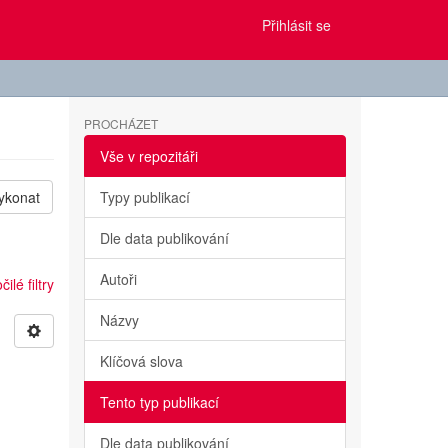
Přihlásit se
PROCHÁZET
Vše v repozitáři
ykonat
Typy publikací
Dle data publikování
Autoři
ilé filtry
Názvy
Klíčová slova
Tento typ publikací
Dle data publikování