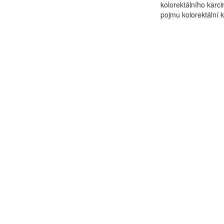
kolorektálního karc
pojmu kolorektální k