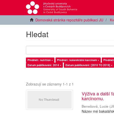
Domovská stránka repozitáře publikací JU
Kv
Hledat
Předmět: nutrition ×
Předmět: kolorektální karcinom ×
Předmět
Datum publikování: 2014 ×
Datum publikování: [2010 TO 2019] ×
Zobrazují se záznamy 1-1 z 1
Výživa a další f
karcinomu.
Benešová, Lucie
(
J
Název mé bakalářské 