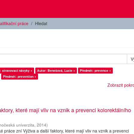
alifikační práce
Hledat
V
: stravovací návyky ×
Autor: Benešová, Lucie ×
Předmět: prevence ×
Předmět: prevention ×
Zobrazit pokroč
aktory, které mají vliv na vznik a prevenci kolorektálního
ihočeská univerzita
,
2014
)
práce zní Výživa a další faktory, které mají vliv na vznik a prevenci