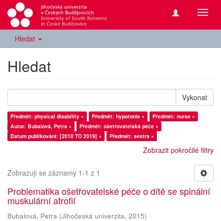
Přepn
navig
Hledat
Hledat
Vykonat
Předmět: physical disability ×
Předmět: hypotonie ×
Předmět: nurse ×
Autor: Bubalová, Petra ×
Předmět: ošetřovatelská péče ×
Datum publikování: [2010 TO 2019] ×
Předmět: sestra ×
Zobrazit pokročilé filtry
Zobrazují se záznamy 1-1 z 1
Problematika ošetřovatelské péče o dítě se spinální
muskulární atrofií
Bubalová, Petra
(
Jihočeská univerzita
,
2015
)