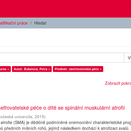
alifikační práce
Hledat
V
urse ×
Autor: Bubalová, Petra ×
Předmět: ošetřovatelská péče ×
Zobrazit pokroč
etřovatelské péče o dítě se spinální muskulární atrofií
hočeská univerzita
,
2015
)
 atrofie (SMA) je dědičně podmíněné onemocnění charakteristické prog
ů předních míšních rohů, jejímž následkem dochází k atrofizaci svalů.