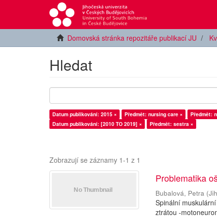
Domovská stránka repozitáře publikací JU
Kv
Hledat
Datum publikování: 2015 ×
Předmět: nursing care ×
Předmět: n
Datum publikování: [2010 TO 2019] ×
Předmět: sestra ×
Zobrazují se záznamy 1-1 z 1
Problematika oš
Bubalová, Petra
(
Ji
Spinální muskulární
ztrátou -motoneuron