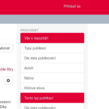
Přihlásit se
PROCHÁZET
Vše v repozitáři
ykonat
Typy publikací
Dle data publikování
Autoři
ilé filtry
Názvy
Klíčová slova
Tento typ publikací
resivní
 Díky
Dle data publikování