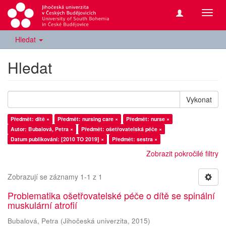
Přepn
navig
Hledat
Hledat
Vykonat
Předmět: dítě ×
Předmět: nursing care ×
Předmět: nurse ×
Autor: Bubalová, Petra ×
Předmět: ošetřovatelská péče ×
Datum publikování: [2010 TO 2019] ×
Předmět: sestra ×
Zobrazit pokročilé filtry
Zobrazují se záznamy 1-1 z 1
Problematika ošetřovatelské péče o dítě se spinální
muskulární atrofií
Bubalová, Petra
(
Jihočeská univerzita
,
2015
)