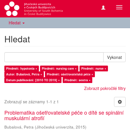
Přepn
navig
Hledat
Hledat
Vykonat
Předmět: hypotonia ×
Předmět: nursing care ×
Předmět: nurse ×
Autor: Bubalová, Petra ×
Předmět: ošetřovatelská péče ×
Datum publikování: [2010 TO 2019] ×
Předmět: sestra ×
Zobrazit pokročilé filtry
Zobrazují se záznamy 1-1 z 1
Problematika ošetřovatelské péče o dítě se spinální
muskulární atrofií
Bubalová, Petra
(
Jihočeská univerzita
,
2015
)