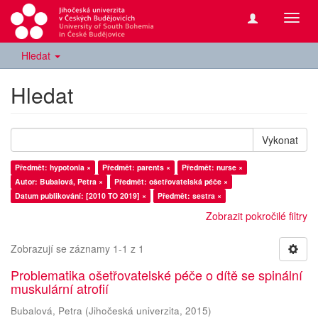
Přepn
navig
Hledat
Hledat
Vykonat
Předmět: hypotonia ×
Předmět: parents ×
Předmět: nurse ×
Autor: Bubalová, Petra ×
Předmět: ošetřovatelská péče ×
Datum publikování: [2010 TO 2019] ×
Předmět: sestra ×
Zobrazit pokročilé filtry
Zobrazují se záznamy 1-1 z 1
Problematika ošetřovatelské péče o dítě se spinální
muskulární atrofií
Bubalová, Petra
(
Jihočeská univerzita
,
2015
)