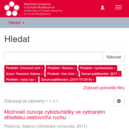
Přepn
navig
Hledat
Hledat
Vykonat
Předmět: Cestovní ruch ×
Předmět: Tourism ×
Předmět: cyclotourism ×
Autor: Packová, Sabina ×
Předmět: free time ×
Datum publikování: 2017 ×
Předmět: volný čas ×
Datum publikování: [2010 TO 2019] ×
Zobrazit pokročilé filtry
Zobrazují se záznamy 1-1 z 1
Možnosti rozvoje cykloturistiky ve vybraném
středisku cestovního ruchu
Packová, Sabina
(
Jihočeská univerzita
,
2017
)