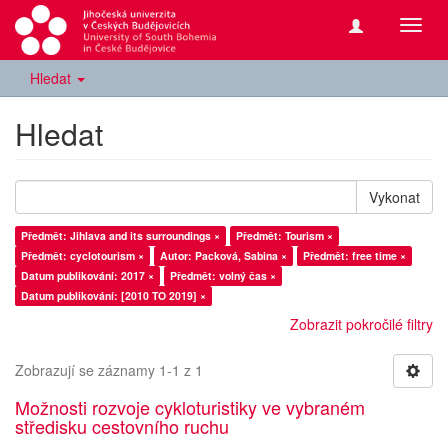
Přepn
navig
Hledat
Hledat
Vykonat
Předmět: Jihlava and its surroundings ×
Předmět: Tourism ×
Předmět: cyclotourism ×
Autor: Packová, Sabina ×
Předmět: free time ×
Datum publikování: 2017 ×
Předmět: volný čas ×
Datum publikování: [2010 TO 2019] ×
Zobrazit pokročilé filtry
Zobrazují se záznamy 1-1 z 1
Možnosti rozvoje cykloturistiky ve vybraném
středisku cestovního ruchu