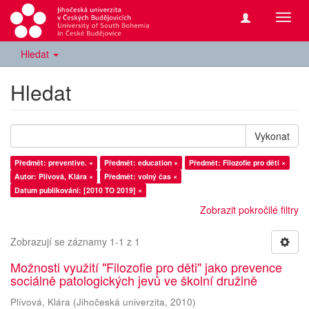
Přepn
navig
Hledat
Hledat
Vykonat
Předmět: preventive. ×
Předmět: education ×
Předmět: Filozofie pro děti ×
Autor: Plívová, Klára ×
Předmět: volný čas ×
Datum publikování: [2010 TO 2019] ×
Zobrazit pokročilé filtry
Zobrazují se záznamy 1-1 z 1
Možnosti využití "Filozofie pro děti" jako prevence
sociálně patologických jevů ve školní družině
Plívová, Klára
(
Jihočeská univerzita
,
2010
)