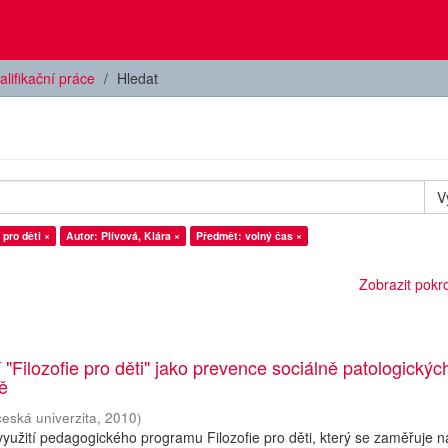
alifikační práce
Hledat
V
 pro děti ×
Autor: Plívová, Klára ×
Předmět: volný čas ×
Zobrazit pokroč
 "Filozofie pro děti" jako prevence sociálně patologickýc
ně
česká univerzita
,
2010
)
yužití pedagogického programu Filozofie pro děti, který se zaměřuje n