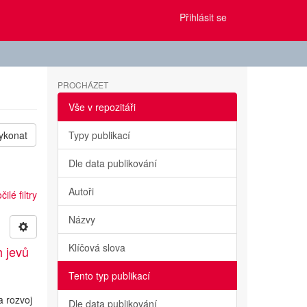
Přihlásit se
PROCHÁZET
Vše v repozitáři
ykonat
Typy publikací
Dle data publikování
Autoři
ilé filtry
Názvy
Klíčová slova
h jevů
Tento typ publikací
a rozvoj
Dle data publikování