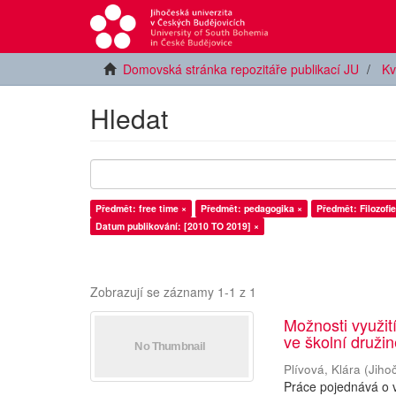
Domovská stránka repozitáře publikací JU
Kv
Hledat
Předmět: free time ×
Předmět: pedagogika ×
Předmět: Filozofie
Datum publikování: [2010 TO 2019] ×
Zobrazují se záznamy 1-1 z 1
Možnosti využití
ve školní druži
Plívová, Klára
(
Jiho
Práce pojednává o v