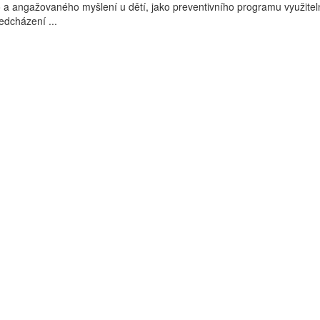
ho a angažovaného myšlení u dětí, jako preventivního programu využite
ředcházení ...