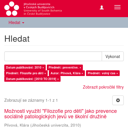
Přepn
navig
Hledat
Hledat
Vykonat
Datum publikování: 2010 ×
Předmět: preventive. ×
Předmět: Filozofie pro děti ×
Autor: Plívová, Klára ×
Předmět: volný čas ×
Datum publikování: [2010 TO 2019] ×
Zobrazit pokročilé filtry
Zobrazují se záznamy 1-1 z 1
Možnosti využití "Filozofie pro děti" jako prevence
sociálně patologických jevů ve školní družině
Plívová, Klára
(
Jihočeská univerzita
,
2010
)