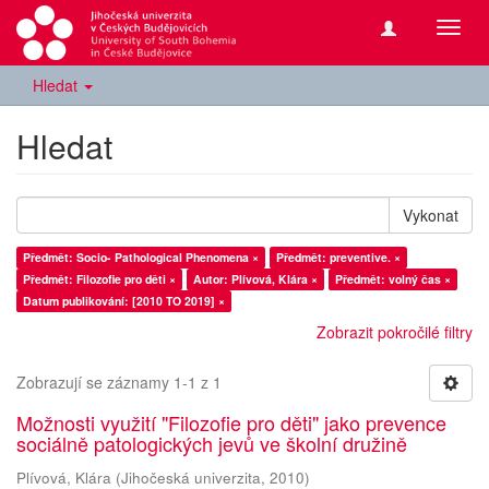
Přepn
navig
Hledat
Hledat
Vykonat
Předmět: Socio- Pathological Phenomena ×
Předmět: preventive. ×
Předmět: Filozofie pro děti ×
Autor: Plívová, Klára ×
Předmět: volný čas ×
Datum publikování: [2010 TO 2019] ×
Zobrazit pokročilé filtry
Zobrazují se záznamy 1-1 z 1
Možnosti využití "Filozofie pro děti" jako prevence
sociálně patologických jevů ve školní družině
Plívová, Klára
(
Jihočeská univerzita
,
2010
)