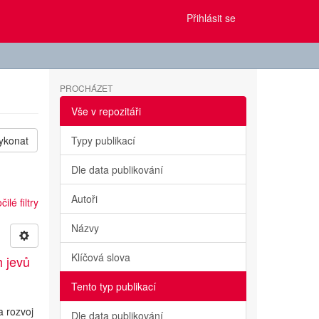
Přihlásit se
PROCHÁZET
Vše v repozitáři
ykonat
Typy publikací
Dle data publikování
Autoři
ilé filtry
Názvy
Klíčová slova
h jevů
Tento typ publikací
a rozvoj
Dle data publikování