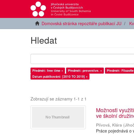
Domovská stránka repozitáře publikací JU
Kv
Hledat
Předmět: free time ×
Předmět: preventive. ×
Předmět: Filozofie
Datum publikování: [2010 TO 2019] ×
Zobrazují se záznamy 1-1 z 1
Možnosti využití
ve školní druži
Plívová, Klára
(
Jiho
Práce pojednává o v