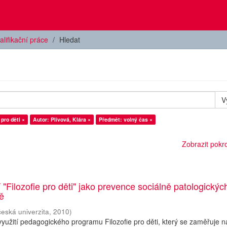
alifikační práce
Hledat
V
 pro děti ×
Autor: Plívová, Klára ×
Předmět: volný čas ×
Zobrazit pokroč
 "Filozofie pro děti" jako prevence sociálně patologickýc
ně
česká univerzita
,
2010
)
yužití pedagogického programu Filozofie pro děti, který se zaměřuje n