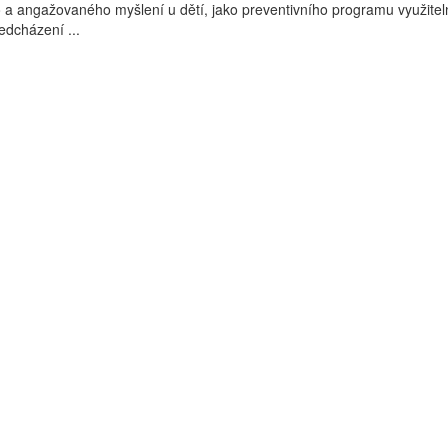
ho a angažovaného myšlení u dětí, jako preventivního programu využite
ředcházení ...