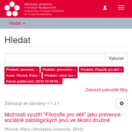
Přepn
navig
Hledat
Hledat
Vykonat
Předmět: prevence. ×
Předmět: preventive. ×
Předmět: Filozofie pro děti ×
Autor: Plívová, Klára ×
Předmět: volný čas ×
Datum publikování: [2010 TO 2019] ×
Zobrazit pokročilé filtry
Zobrazují se záznamy 1-1 z 1
Možnosti využití "Filozofie pro děti" jako prevence
sociálně patologických jevů ve školní družině
Plívová, Klára
(
Jihočeská univerzita
,
2010
)