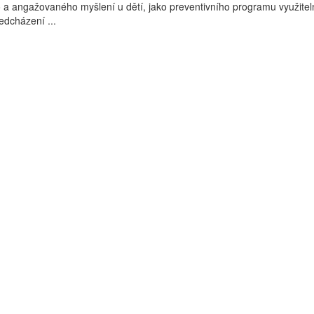
ho a angažovaného myšlení u dětí, jako preventivního programu využite
ředcházení ...