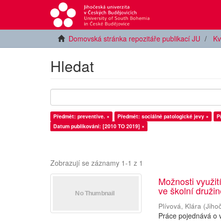
Domovská stránka repozitáře publikací JU
Kv
Hledat
Předmět: preventive. ×
Předmět: sociálně patologické jevy ×
P
Datum publikování: [2010 TO 2019] ×
Zobrazují se záznamy 1-1 z 1
Možnosti využití
ve školní druži
Plívová, Klára
(
Jiho
Práce pojednává o v