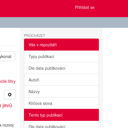
Přihlásit se
PROCHÁZET
Vše v repozitáři
ykonat
Typy publikací
Dle data publikování
Autoři
ilé filtry
Názvy
Klíčová slova
h jevů
Tento typ publikací
a rozvoj
Dle data publikování