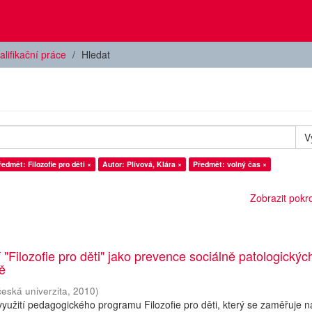
alifikační práce
Hledat
V
ředmět: Filozofie pro děti ×
Autor: Plívová, Klára ×
Předmět: volný čas ×
Zobrazit pokroč
 "Filozofie pro děti" jako prevence sociálně patologickýc
ně
česká univerzita
,
2010
)
yužití pedagogického programu Filozofie pro děti, který se zaměřuje n