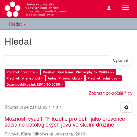
Přepn
navig
Hledat
Hledat
Vykonat
Předmět: free time ×
Předmět: Key terms: Philosophy for Children ×
Předmět: after-school ×
Autor: Plívová, Klára ×
Předmět: volný čas ×
Datum publikování: [2010 TO 2019] ×
Zobrazit pokročilé filtry
Zobrazují se záznamy 1-1 z 1
Možnosti využití "Filozofie pro děti" jako prevence
sociálně patologických jevů ve školní družině
Plívová, Klára
(
Jihočeská univerzita
,
2010
)