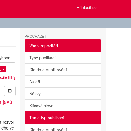
Přihlásit se
PROCHÁZET
Vše v repozitáři
ykonat
Typy publikací
] ×
Dle data publikování
ilé filtry
Autoři
Názvy
h jevů
Klíčová slova
Tento typ publikací
a rozvoj
lného ve
Dle data publikování