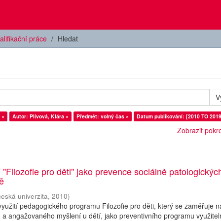
alifikační práce
Hledat
V
 ×
Autor: Plívová, Klára ×
Předmět: volný čas ×
Datum publikování: [2010 TO 2019
Zobrazit pokroč
 "Filozofie pro děti" jako prevence sociálně patologickýc
ně
česká univerzita
,
2010
)
yužití pedagogického programu Filozofie pro děti, který se zaměřuje n
ho a angažovaného myšlení u dětí, jako preventivního programu využite