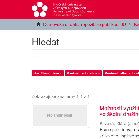
Domovská stránka repozitáře publikací JU
Kv
Hledat
Has File(s): true ×
Předmět: education ×
Předmět: after-school
Zobrazují se záznamy 1-1 z 1
Možnosti využití
ve školní druži
Plívová, Klára
(
Jiho
Práce pojednává o v
kritického, logické