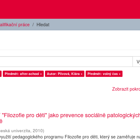
alifikační práce
Hledat
V
Předmět: after-school ×
Autor: Plívová, Klára ×
Předmět: volný čas ×
Zobrazit pokroč
 "Filozofie pro děti" jako prevence sociálně patologickýc
ně
česká univerzita
,
2010
)
yužití pedagogického programu Filozofie pro děti, který se zaměřuje n