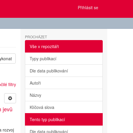
Přihlásit se
PROCHÁZET
Vše v repozitáři
ykonat
Typy publikací
Dle data publikování
Autoři
ilé filtry
Názvy
Klíčová slova
h jevů
Tento typ publikací
a rozvoj
Dle data publikování