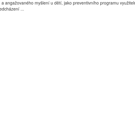
ho a angažovaného myšlení u dětí, jako preventivního programu využite
ředcházení ...