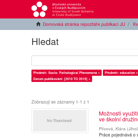
Domovská stránka repozitáře publikací JU
Kv
Hledat
Předmět: Socio- Pathological Phenomena ×
Předmět: education ×
Datum publikování: [2010 TO 2019] ×
Zobrazují se záznamy 1-1 z 1
Možnosti využití
ve školní druži
Plívová, Klára
(
Jiho
Práce pojednává o v