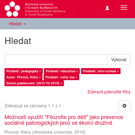
Přepn
navig
Hledat
Hledat
Vykonat
Předmět: pedagogika ×
Předmět: education ×
Předmět: after-school ×
Autor: Plívová, Klára ×
Předmět: volný čas ×
Datum publikování: [2010 TO 2019] ×
Zobrazit pokročilé filtry
Zobrazují se záznamy 1-1 z 1
Možnosti využití "Filozofie pro děti" jako prevence
sociálně patologických jevů ve školní družině
Plívová, Klára
(
Jihočeská univerzita
,
2010
)