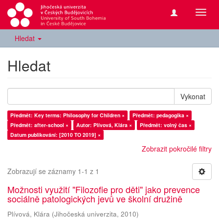
Přepn
navig
Hledat
Hledat
Vykonat
Předmět: Key terms: Philosophy for Children ×
Předmět: pedagogika ×
Předmět: after-school ×
Autor: Plívová, Klára ×
Předmět: volný čas ×
Datum publikování: [2010 TO 2019] ×
Zobrazit pokročilé filtry
Zobrazují se záznamy 1-1 z 1
Možnosti využití "Filozofie pro děti" jako prevence
sociálně patologických jevů ve školní družině
Plívová, Klára
(
Jihočeská univerzita
,
2010
)