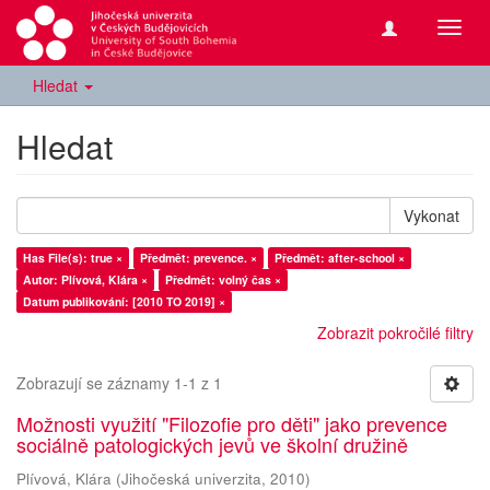
Přepn
navig
Hledat
Hledat
Vykonat
Has File(s): true ×
Předmět: prevence. ×
Předmět: after-school ×
Autor: Plívová, Klára ×
Předmět: volný čas ×
Datum publikování: [2010 TO 2019] ×
Zobrazit pokročilé filtry
Zobrazují se záznamy 1-1 z 1
Možnosti využití "Filozofie pro děti" jako prevence
sociálně patologických jevů ve školní družině
Plívová, Klára
(
Jihočeská univerzita
,
2010
)