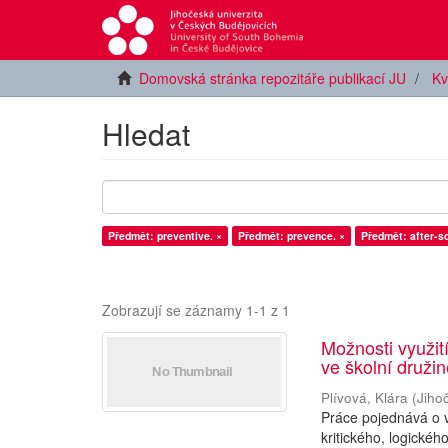
Domovská stránka repozitáře publikací JU
Kv
Hledat
Předmět: preventive. ×
Předmět: prevence. ×
Předmět: after-s
Zobrazují se záznamy 1-1 z 1
Možnosti využití
ve školní druži
Plívová, Klára
(
Jiho
Práce pojednává o v
kritického, logické