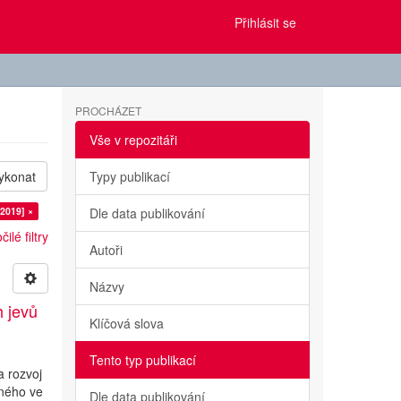
Přihlásit se
PROCHÁZET
Vše v repozitáři
ykonat
Typy publikací
2019] ×
Dle data publikování
ilé filtry
Autoři
Názvy
h jevů
Klíčová slova
Tento typ publikací
a rozvoj
lného ve
Dle data publikování