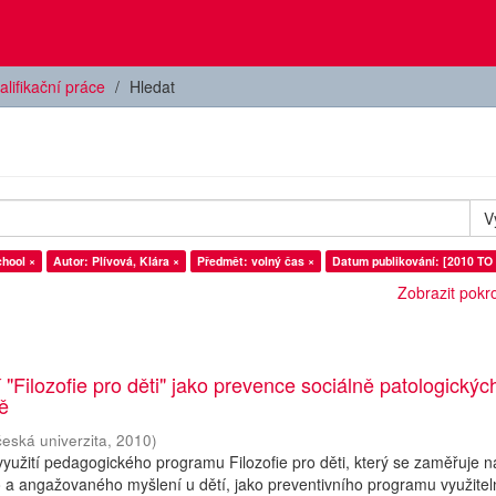
alifikační práce
Hledat
V
chool ×
Autor: Plívová, Klára ×
Předmět: volný čas ×
Datum publikování: [2010 TO 
Zobrazit pokroč
 "Filozofie pro děti" jako prevence sociálně patologickýc
ně
česká univerzita
,
2010
)
yužití pedagogického programu Filozofie pro děti, který se zaměřuje n
ho a angažovaného myšlení u dětí, jako preventivního programu využite