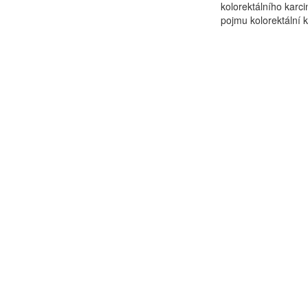
kolorektálního karc
pojmu kolorektální k