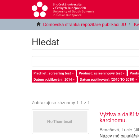
Domovská stránka repozitáře publikací JU
Kv
Hledat
Předmět: screening test ×
Předmět: screeningový test ×
Předm
Datum publikování: 2014 ×
Datum publikování: [2010 TO 2019] ×
Zobrazují se záznamy 1-1 z 1
Výživa a další f
karcinomu.
Benešová, Lucie
(
J
Název mé bakalářské 