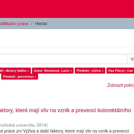
alifikační práce
Hledat
V
ět: dietary habits ×
Autor: Benešová, Lucie ×
Předmět: výživa ×
Has File(s): true
Předmět: prevention ×
Zobrazit pokroč
aktory, které mají vliv na vznik a prevenci kolorektálního
ihočeská univerzita
,
2014
)
práce zní Výživa a další faktory, které mají vliv na vznik a prevenci