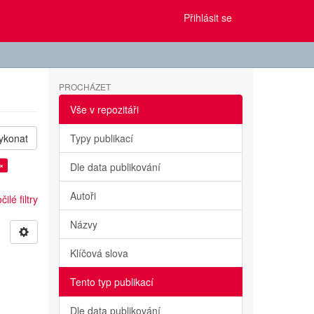
Přihlásit se
PROCHÁZET
Vše v repozitáři
ykonat
Typy publikací
 ×
Dle data publikování
Autoři
ilé filtry
Názvy
Klíčová slova
Tento typ publikací
Dle data publikování