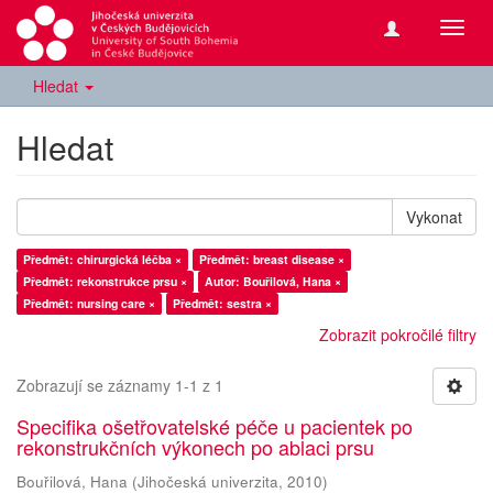
Přepn
navig
Hledat
Hledat
Vykonat
Předmět: chirurgická léčba ×
Předmět: breast disease ×
Předmět: rekonstrukce prsu ×
Autor: Bouřilová, Hana ×
Předmět: nursing care ×
Předmět: sestra ×
Zobrazit pokročilé filtry
Zobrazují se záznamy 1-1 z 1
Specifika ošetřovatelské péče u pacientek po
rekonstrukčních výkonech po ablaci prsu
Bouřilová, Hana
(
Jihočeská univerzita
,
2010
)