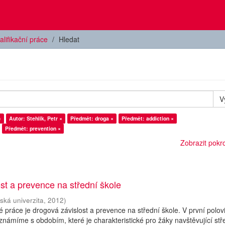
alifikační práce
Hledat
V
×
Autor: Stehlík, Petr ×
Předmět: droga ×
Předmět: addiction ×
Předmět: prevention ×
Zobrazit pokroč
st a prevence na střední škole
ská univerzita
,
2012
)
práce je drogová závislost a prevence na střední škole. V první polov
známíme s obdobím, které je charakteristické pro žáky navštěvující stř