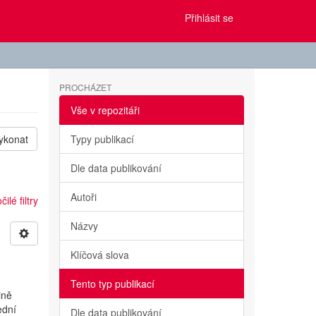
Přihlásit se
PROCHÁZET
Vše v repozitáři
ykonat
Typy publikací
Dle data publikování
Autoři
ilé filtry
Názvy
Klíčová slova
Tento typ publikací
ině
ední
Dle data publikování