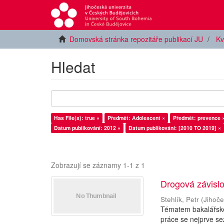
Domovská stránka repozitáře publikací JU
Kv
Hledat
Has File(s): true ×
Předmět: Adolescent ×
Předmět: prevence 
Datum publikování: 2012 ×
Datum publikování: [2010 TO 2019] ×
Zobrazují se záznamy 1-1 z 1
Drogová závislo
Stehlík, Petr
(
Jihoče
Tématem bakalářské 
práce se nejprve se