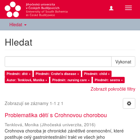
Přepn
navig
Hledat
Hledat
Vykonat
Předmět: dítě ×
Předmět: Crohn's disease ×
Předmět: child ×
Autor: Tenklová, Monika ×
Předmět: nursing care ×
Předmět: sestra ×
Zobrazit pokročilé filtry
Zobrazují se záznamy 1-1 z 1
Problematika dětí s Crohnovou chorobou
Tenklová, Monika
(
Jihočeská univerzita
,
2016
)
Crohnova choroba je chronické zánětlivé onemocnění, které
postihuje celý gastrointestinální trakt ve všech jeho