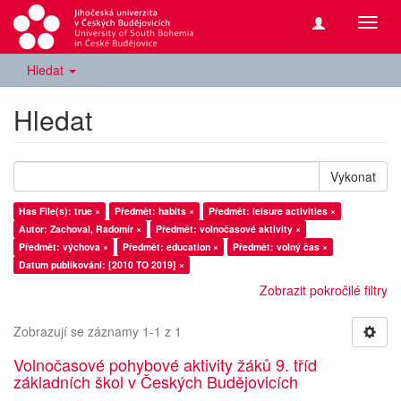
Přepn
navig
Hledat
Hledat
Vykonat
Has File(s): true ×
Předmět: habits ×
Předmět: leisure activities ×
Autor: Zachoval, Radomír ×
Předmět: volnočasové aktivity ×
Předmět: výchova ×
Předmět: education ×
Předmět: volný čas ×
Datum publikování: [2010 TO 2019] ×
Zobrazit pokročilé filtry
Zobrazují se záznamy 1-1 z 1
Volnočasové pohybové aktivity žáků 9. tříd
základních škol v Českých Budějovicích