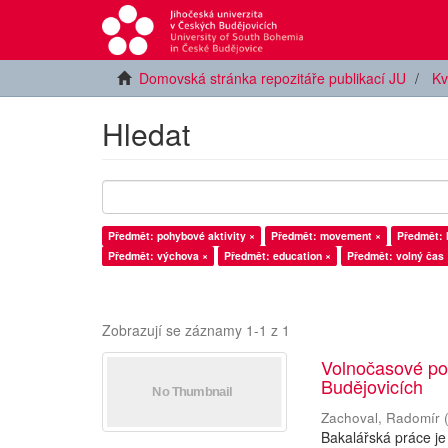
Domovská stránka repozitáře publikací JU
Kv
Hledat
Předmět: pohybové aktivity ×
Předmět: movement ×
Předmět: l
Předmět: výchova ×
Předmět: education ×
Předmět: volný čas 
Zobrazují se záznamy 1-1 z 1
Volnočasové poh
Budějovicích
Zachoval, Radomír
Bakalářská práce je