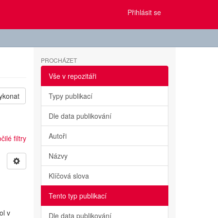
Přihlásit se
PROCHÁZET
Vše v repozitáři
ykonat
Typy publikací
Dle data publikování
Autoři
ilé filtry
Názvy
Klíčová slova
Tento typ publikací
ol v
Dle data publikování