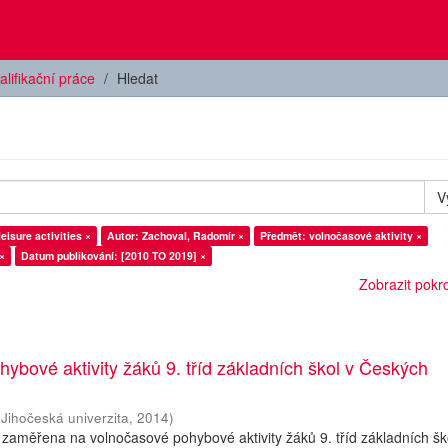
alifikační práce
Hledat
V
eisure activities ×
Autor: Zachoval, Radomír ×
Předmět: volnočasové aktivity ×
×
Datum publikování: [2010 TO 2019] ×
Zobrazit pokroč
ybové aktivity žáků 9. tříd základních škol v Českých
(
Jihočeská univerzita
,
2014
)
 zaměřena na volnočasové pohybové aktivity žáků 9. tříd základních šk