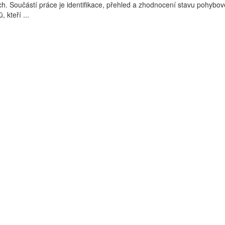
h. Součástí práce je identifikace, přehled a zhodnocení stavu pohybové
 kteří ...