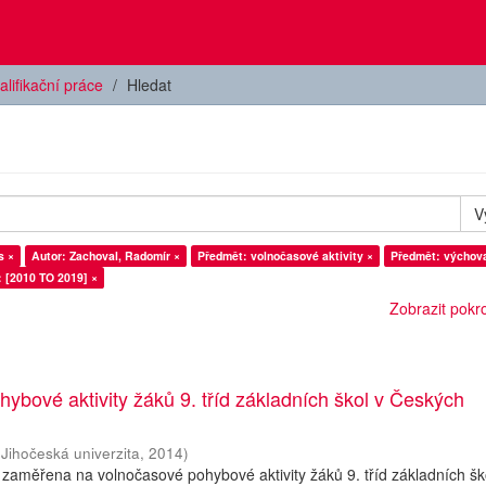
alifikační práce
Hledat
V
s ×
Autor: Zachoval, Radomír ×
Předmět: volnočasové aktivity ×
Předmět: výchov
: [2010 TO 2019] ×
Zobrazit pokroč
ybové aktivity žáků 9. tříd základních škol v Českých
(
Jihočeská univerzita
,
2014
)
 zaměřena na volnočasové pohybové aktivity žáků 9. tříd základních šk