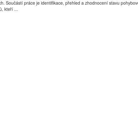
h. Součástí práce je identifikace, přehled a zhodnocení stavu pohybové
 kteří ...