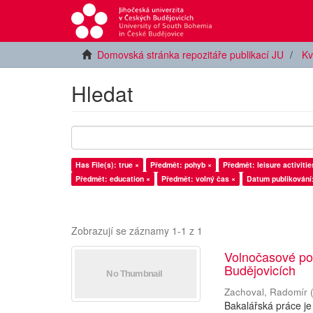
Domovská stránka repozitáře publikací JU
Kv
Hledat
Has File(s): true ×
Předmět: pohyb ×
Předmět: leisure activitie
Předmět: education ×
Předmět: volný čas ×
Datum publikování
Zobrazují se záznamy 1-1 z 1
Volnočasové poh
Budějovicích
Zachoval, Radomír
Bakalářská práce je