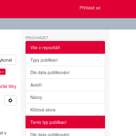
Přihlásit se
PROCHÁZET
Vše v repozitáři
ykonat
Typy publikací
a ×
Dle data publikování
Autoři
ilé filtry
Názvy
Klíčová slova
Tento typ publikací
ol v
Dle data publikování