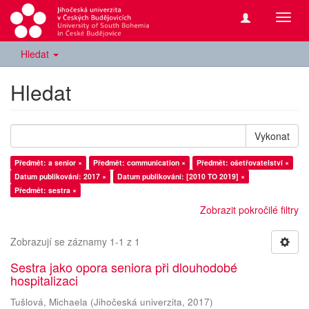
Přepn
navig
Hledat
Hledat
Vykonat
Předmět: a senior ×
Předmět: communication ×
Předmět: ošetřovatelství ×
Datum publikování: 2017 ×
Datum publikování: [2010 TO 2019] ×
Předmět: sestra ×
Zobrazit pokročilé filtry
Zobrazují se záznamy 1-1 z 1
Sestra jako opora seniora při dlouhodobé
hospitalizaci
Tušlová, Michaela
(
Jihočeská univerzita
,
2017
)