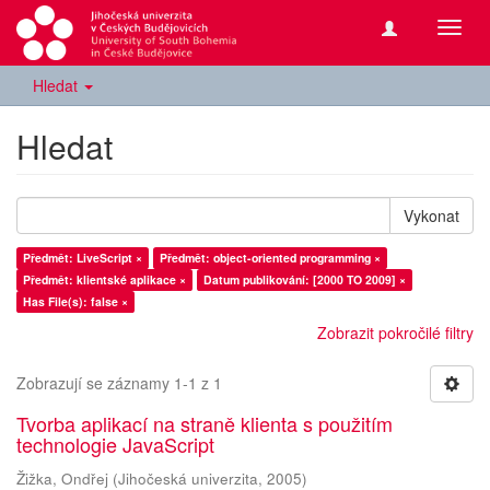
Přepn
navig
Hledat
Hledat
Vykonat
Předmět: LiveScript ×
Předmět: object-oriented programming ×
Předmět: klientské aplikace ×
Datum publikování: [2000 TO 2009] ×
Has File(s): false ×
Zobrazit pokročilé filtry
Zobrazují se záznamy 1-1 z 1
Tvorba aplikací na straně klienta s použitím
technologie JavaScript
Žižka, Ondřej
(
Jihočeská univerzita
,
2005
)