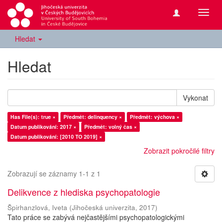
Přepn
navig
Hledat
Hledat
Vykonat
Has File(s): true ×
Předmět: delinquency ×
Předmět: výchova ×
Datum publikování: 2017 ×
Předmět: volný čas ×
Datum publikování: [2010 TO 2019] ×
Zobrazit pokročilé filtry
Zobrazují se záznamy 1-1 z 1
Delikvence z hlediska psychopatologie
Špirhanzlová, Iveta
(
Jihočeská univerzita
,
2017
)
Tato práce se zabývá nejčastějšími psychopatologickými