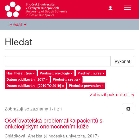
Přepn
navig
Hledat
Hledat
Vykonat
Has File(s): true ×
Předmět: onkologie ×
Předmět: nurse ×
Datum publikování: 2017 ×
Předmět: sestra ×
Datum publikování: [2010 TO 2019] ×
Předmět: prevention ×
Zobrazit pokročilé filtry
Zobrazují se záznamy 1-1 z 1
Ošetřovatelská problematika pacientů s
onkologickým onemocněním kůže
Chládková, Anežka
(
Jihočeská univerzita
,
2017
)