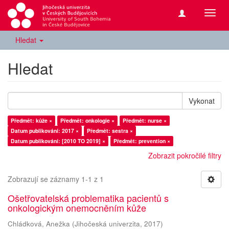
Přepn
navig
Hledat
Hledat
Vykonat
Předmět: kůže ×
Předmět: onkologie ×
Předmět: nurse ×
Datum publikování: 2017 ×
Předmět: sestra ×
Datum publikování: [2010 TO 2019] ×
Předmět: prevention ×
Zobrazit pokročilé filtry
Zobrazují se záznamy 1-1 z 1
Ošetřovatelská problematika pacientů s
onkologickým onemocněním kůže
Chládková, Anežka
(
Jihočeská univerzita
,
2017
)