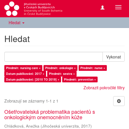
Přepn
navig
Hledat
Hledat
Vykonat
Předmět: nursing care ×
Předmět: onkologie ×
Předmět: nurse ×
Datum publikování: 2017 ×
Předmět: sestra ×
Datum publikování: [2010 TO 2019] ×
Předmět: prevention ×
Zobrazit pokročilé filtry
Zobrazují se záznamy 1-1 z 1
Ošetřovatelská problematika pacientů s
onkologickým onemocněním kůže
Chládková, Anežka
(
Jihočeská univerzita
,
2017
)