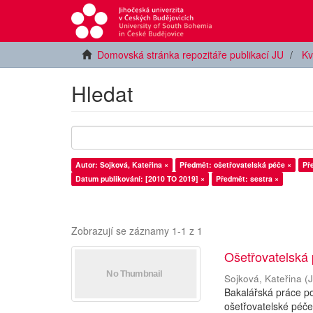
Domovská stránka repozitáře publikací JU
Kv
Hledat
Autor: Sojková, Kateřina ×
Předmět: ošetřovatelská péče ×
Př
Datum publikování: [2010 TO 2019] ×
Předmět: sestra ×
Zobrazují se záznamy 1-1 z 1
Ošetřovatelská 
Sojková, Kateřina
(
J
Bakalářská práce po
ošetřovatelské péče