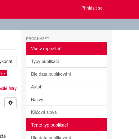
Přihlásit se
PROCHÁZET
Vše v repozitáři
ykonat
Typy publikací
re ×
Dle data publikování
Autoři
ilé filtry
Názvy
Klíčová slova
Tento typ publikací
tíže
Dle data publikování