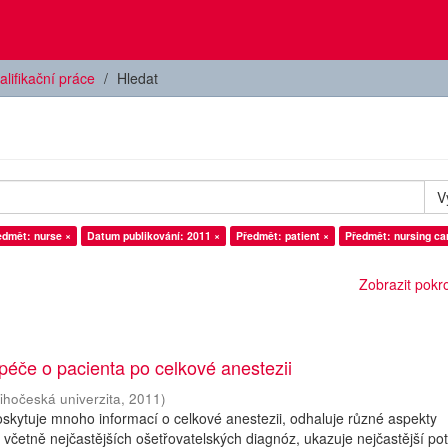
alifikační práce
Hledat
V
edmět: nurse ×
Datum publikování: 2011 ×
Předmět: patient ×
Předmět: nursing ca
Zobrazit pokroč
péče o pacienta po celkové anestezii
ihočeská univerzita
,
2011
)
skytuje mnoho informací o celkové anestezii, odhaluje různé aspekty
 včetně nejčastějších ošetřovatelských diagnóz, ukazuje nejčastější po