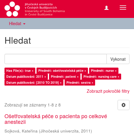
Přepn
navig
Hledat
Hledat
Vykonat
Has File(s): true ×
Předmět: ošetřovatelská péče ×
Předmět: nurse ×
Datum publikování: 2011 ×
Předmět: patient ×
Předmět: nursing care ×
Datum publikování: [2010 TO 2019] ×
Předmět: sestra ×
Zobrazit pokročilé filtry
Zobrazují se záznamy 1-8 z 8
Ošetřovatelská péče o pacienta po celkové
anestezii
Sojková, Kateřina
(
Jihočeská univerzita
,
2011
)