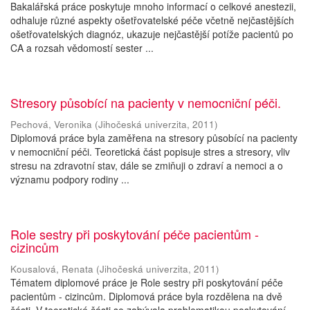
Bakalářská práce poskytuje mnoho informací o celkové anestezii,
odhaluje různé aspekty ošetřovatelské péče včetně nejčastějších
ošetřovatelských diagnóz, ukazuje nejčastější potíže pacientů po
CA a rozsah vědomostí sester ...
Stresory působící na pacienty v nemocniční péči.
Pechová, Veronika
(
Jihočeská univerzita
,
2011
)
Diplomová práce byla zaměřena na stresory působící na pacienty
v nemocniční péči. Teoretická část popisuje stres a stresory, vliv
stresu na zdravotní stav, dále se zmiňuji o zdraví a nemoci a o
významu podpory rodiny ...
Role sestry při poskytování péče pacientům -
cizincům
Kousalová, Renata
(
Jihočeská univerzita
,
2011
)
Tématem diplomové práce je Role sestry při poskytování péče
pacientům - cizincům. Diplomová práce byla rozdělena na dvě