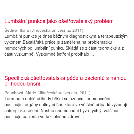
Lumbální punkce jako ošetřovatelský problém
Šedivá, Ilona
(
Jihočeská univerzita
,
2011
)
Lumbální punkce je dnes běžným diagnostickým a terapeutickým
výkonem.Bakalářská práce je zaměřena na problematiku
nemocných po lumbální punkci. Skládá se z části teoretické a z
části výzkumné. Výzkumné šetření probíhalo ...
Specifická ošetřovatelská péče u pacientů s náhlou
příhodou břišní.
Pouchová, Marie
(
Jihočeská univerzita
,
2011
)
Termínem náhlé příhody břišní se označují onemocnění
postihující orgány dutiny břišní, které ve většině případů vyžadují
chirurgické řešení. Nástup onemocnění bývá rychlý, většinou
postihuje pacienta ve fázi plného zdraví ...