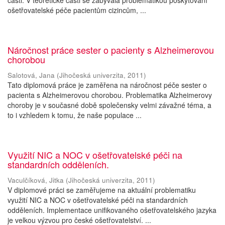
části. V teoretické části se zabývala problematikou poskytování
ošetřovatelské péče pacientům cizincům, ...
Náročnost práce sester o pacienty s Alzheimerovou
chorobou
Salotová, Jana
(
Jihočeská univerzita
,
2011
)
Tato diplomová práce je zaměřena na náročnost péče sester o
pacienta s Alzheimerovou chorobou. Problematika Alzheimerovy
choroby je v současné době společensky velmi závažné téma, a
to i vzhledem k tomu, že naše populace ...
Využití NIC a NOC v ošetřovatelské péči na
standardních odděleních.
Vaculčíková, Jitka
(
Jihočeská univerzita
,
2011
)
V diplomové práci se zaměřujeme na aktuální problematiku
využití NIC a NOC v ošetřovatelské péči na standardních
odděleních. Implementace unifikovaného ošetřovatelského jazyka
je velkou výzvou pro české ošetřovatelství. ...