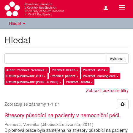
Přepn
navig
Hledat
Hledat
Vykonat
Autor: Pechová, Veronika ×
Předmět: health ×
Předmět: stres ×
Datum publikování: 2011 ×
Předmět: patient ×
Předmět: nursing care ×
Datum publikování: [2010 TO 2019] ×
Předmět: sestra ×
Zobrazit pokročilé filtry
Zobrazují se záznamy 1-1 z 1
Stresory působící na pacienty v nemocniční péči.
Pechová, Veronika
(
Jihočeská univerzita
,
2011
)
Diplomová práce byla zaměřena na stresory působící na pacienty