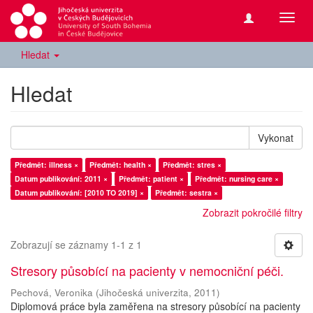
Přepn
navig
Hledat
Hledat
Vykonat
Předmět: illness ×
Předmět: health ×
Předmět: stres ×
Datum publikování: 2011 ×
Předmět: patient ×
Předmět: nursing care ×
Datum publikování: [2010 TO 2019] ×
Předmět: sestra ×
Zobrazit pokročilé filtry
Zobrazují se záznamy 1-1 z 1
Stresory působící na pacienty v nemocniční péči.
Pechová, Veronika
(
Jihočeská univerzita
,
2011
)
Diplomová práce byla zaměřena na stresory působící na pacienty