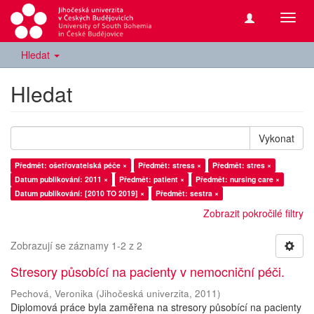
Přepn
navig
Hledat
Hledat
Vykonat
Předmět: ošetřovatelská péče ×
Předmět: stress ×
Předmět: stres ×
Datum publikování: 2011 ×
Předmět: patient ×
Předmět: nursing care ×
Datum publikování: [2010 TO 2019] ×
Předmět: sestra ×
Zobrazit pokročilé filtry
Zobrazují se záznamy 1-2 z 2
Stresory působící na pacienty v nemocniční péči.
Pechová, Veronika
(
Jihočeská univerzita
,
2011
)
Diplomová práce byla zaměřena na stresory působící na pacienty