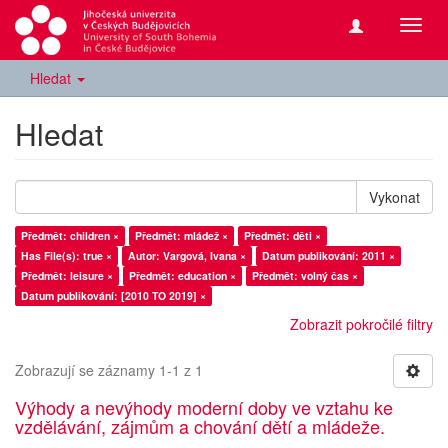
Přepn
navig
Hledat
Hledat
Vykonat
Předmět: children ×
Předmět: mládež ×
Předmět: děti ×
Has File(s): true ×
Autor: Vargová, Ivana ×
Datum publikování: 2011 ×
Předmět: leisure ×
Předmět: education ×
Předmět: volný čas ×
Datum publikování: [2010 TO 2019] ×
Zobrazit pokročilé filtry
Zobrazují se záznamy 1-1 z 1
Výhody a nevýhody moderní doby ve vztahu ke
vzdělávání, zájmům a chování dětí a mládeže.