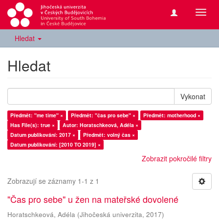
Přepn
navig
Hledat
Hledat
Vykonat
Předmět: "me time" ×
Předmět: "čas pro sebe" ×
Předmět: motherhood ×
Has File(s): true ×
Autor: Horatschkeová, Adéla ×
Datum publikování: 2017 ×
Předmět: volný čas ×
Datum publikování: [2010 TO 2019] ×
Zobrazit pokročilé filtry
Zobrazují se záznamy 1-1 z 1
"Čas pro sebe" u žen na mateřské dovolené
Horatschkeová, Adéla
(
Jihočeská univerzita
,
2017
)